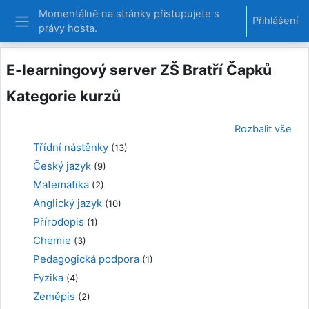
Přejít k hlavnímu obsahu
Momentálně na stránky přistupujete s
Přihlášení
právy hosta.
Boční panel
E-learningový server ZŠ Bratří Čapků
Kategorie kurzů
Rozbalit vše
Třídní nástěnky
(13)
Český jazyk
(9)
Matematika
(2)
Anglický jazyk
(10)
Přírodopis
(1)
Chemie
(3)
Pedagogická podpora
(1)
Fyzika
(4)
Zeměpis
(2)