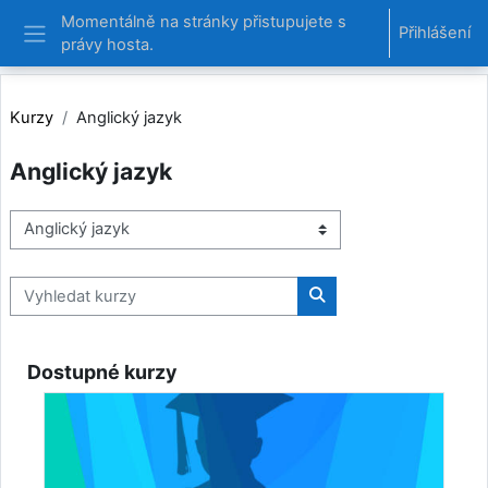
Přejít k hlavnímu obsahu
Momentálně na stránky přistupujete s
Přihlášení
právy hosta.
Boční panel
Kurzy
Anglický jazyk
Anglický jazyk
Kategorie kurzů
Vyhledat kurzy
Vyhledat kurzy
Dostupné kurzy