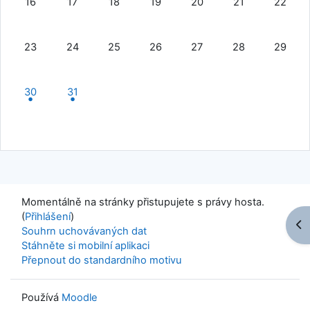
16
17
18
19
20
21
22
Žádné události, pondělí, 23. března
Žádné události, úterý, 24. března
Žádné události, středa, 25. března
Žádné události, čtvrtek, 26. březn
Žádné události, pátek, 27
Žádné události, 
Žádné ud
23
24
25
26
27
28
29
1 událost, pondělí, 30. března
2 událostí, úterý, 31. března
30
31
Momentálně na stránky přistupujete s právy hosta.
(
Přihlášení
)
Ote
Souhrn uchovávaných dat
Stáhněte si mobilní aplikaci
Přepnout do standardního motivu
Používá
Moodle