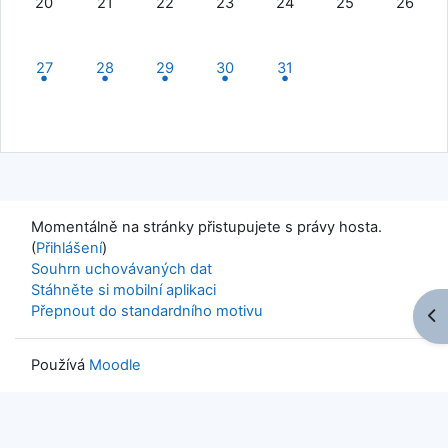
20
21
22
23
24
25
26
1 událost, pondělí, 27. října
1 událost, úterý, 28. října
1 událost, středa, 29. října
1 událost, čtvrtek, 30. října
1 událost, pátek, 31. října
27
28
29
30
31
Momentálně na stránky přistupujete s právy hosta.
(
Přihlášení
)
Souhrn uchovávaných dat
Stáhněte si mobilní aplikaci
Přepnout do standardního motivu
Ote
Používá
Moodle